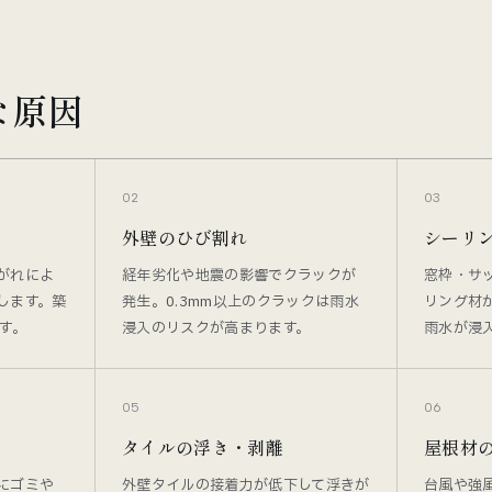
な原因
02
03
外壁のひび割れ
シーリ
がれによ
経年劣化や地震の影響でクラックが
窓枠・サ
します。築
発生。0.3mm以上のクラックは雨水
リング材
す。
浸入のリスクが高まります。
雨水が浸
05
06
タイルの浮き・剥離
屋根材
にゴミや
外壁タイルの接着力が低下して浮きが
台風や強