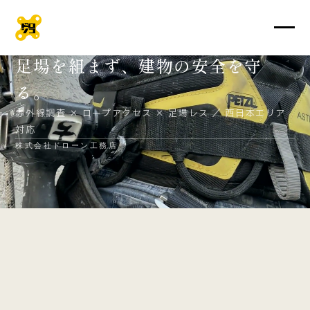
DRONE
×
ROPE
ACCESS
足場を組まず、建物の安全を守
る。
赤外線調査 × ロープアクセス × 足場レス ／ 西日本エリア
対応
株式会社ドローン工務店