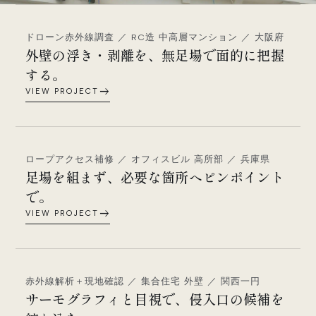
ドローン赤外線調査 ／ RC造 中高層マンション ／ 大阪府
外壁の浮き・剥離を、無足場で面的に把握
する。
east
VIEW PROJECT
ロープアクセス補修 ／ オフィスビル 高所部 ／ 兵庫県
足場を組まず、必要な箇所へピンポイント
で。
east
VIEW PROJECT
赤外線解析＋現地確認 ／ 集合住宅 外壁 ／ 関西一円
サーモグラフィと目視で、侵入口の候補を