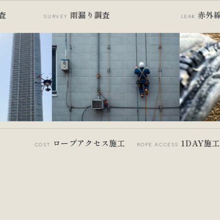
雨漏り調査
赤外線
SURVEY
LEAK
表
ロープアクセス施工
1DAY
COST
ROPE ACCESS