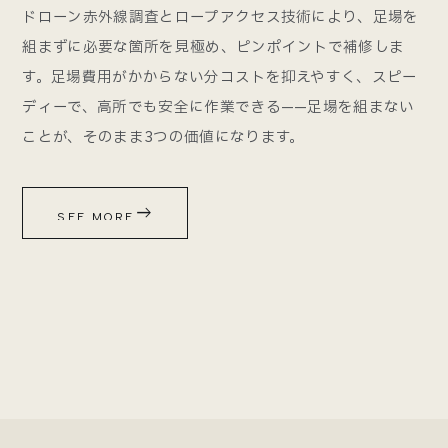
ドローン赤外線調査とロープアクセス技術により、足場を
組まずに必要な箇所を見極め、ピンポイントで補修しま
す。足場費用がかからない分コストを抑えやすく、スピー
ディーで、高所でも安全に作業できる——足場を組まない
ことが、そのまま3つの価値になります。
east
SEE MORE
SEE MORE