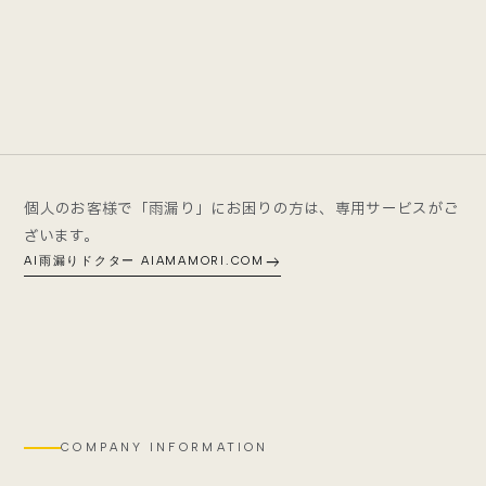
個人のお客様で「雨漏り」にお困りの方は、専用サービスがご
ざいます。
east
AI雨漏りドクター AIAMAMORI.COM
COMPANY INFORMATION