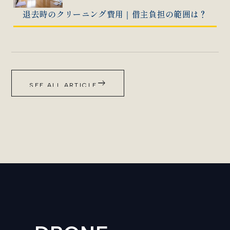
退去時のクリーニング費用｜借主負担の範囲は？
east
SEE ALL ARTICLE
SEE ALL ARTICLE