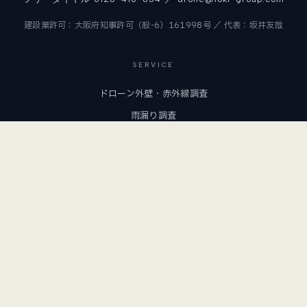
建設業許可：大阪府知事許可（般-6）161998号 ／ 代表：坂井友哉
SERVICE
ドローン外壁・赤外線調査
雨漏り調査
ロープアクセス施工
1DAY施工
調査方法の比較
サービスの流れ
COMPANY
調査・施工の記録
私たちについて