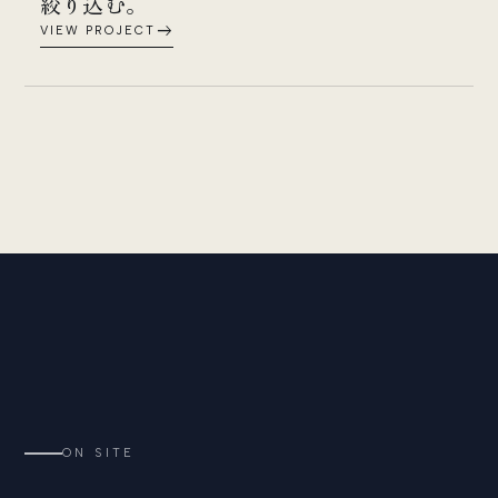
絞り込む。
east
VIEW PROJECT
ON SITE