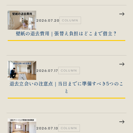
east
2026.07.20
COLUMN
壁紙の退去費用｜張替え負担はどこまで借主？
east
2026.07.17
COLUMN
退去立会いの注意点｜当日までに準備すべき5つのこ
と
east
2026.07.13
COLUMN